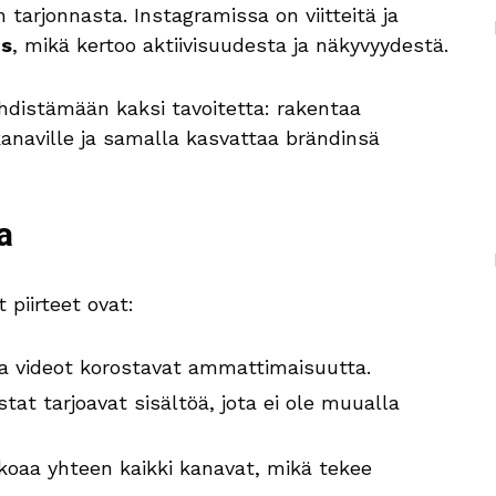
 tarjonnasta. Instagramissa on viitteitä ja
us
, mikä kertoo aktiivisuudesta ja näkyvyydestä.
hdistämään kaksi tavoitetta: rakentaa
kanaville ja samalla kasvattaa brändinsä
a
piirteet ovat:
a videot korostavat ammattimaisuutta.
tat tarjoavat sisältöä, jota ei ole muualla
okoaa yhteen kaikki kanavat, mikä tekee