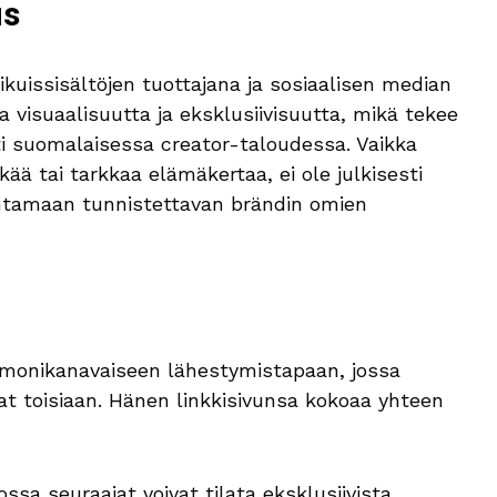
us
aikuissisältöjen tuottajana ja sosiaalisen median
 visuaalisuutta ja eksklusiivisuutta, mikä tekee
ti suomalaisessa creator-taloudessa. Vaikka
kää tai tarkkaa elämäkertaa, ei ole julkisesti
entamaan tunnistettavan brändin omien
monikanavaiseen lähestymistapaan, jossa
at toisiaan. Hänen linkkisivunsa kokoaa yhteen
ossa seuraajat voivat tilata eksklusiivista