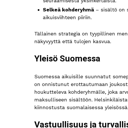
seuraamisesta yksinkertaista.
Selkeä kohderyhmä
– sisältö on s
aikuisviihteen piiriin.
Tällainen strategia on tyypillinen mene
näkyvyyttä että tulojen kasvua.
Yleisö Suomessa
Suomessa aikuisille suunnatut somepro
on onnistunut erottautumaan joukosta
houkutteleva kohderyhmälle, joka arvo
maksulliseen sisältöön. Helsinkiläista
kiinnostusta suomalaisessa yleisössä
Vastuullisuus ja turvall