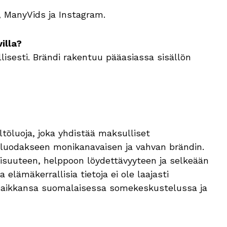
 ManyVids ja Instagram.
illa?
llisesti. Brändi rakentuu pääasiassa sisällön
töluoja, joka yhdistää maksulliset
 luodakseen monikanavaisen ja vahvan brändin.
isuuteen, helppoon löydettävyyteen ja selkeään
elämäkerrallisia tietoja ei ole laajasti
 paikkansa suomalaisessa somekeskustelussa ja