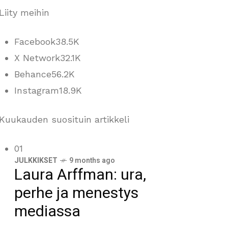
Liity meihin
Facebook
38.5K
X Network
32.1K
Behance
56.2K
Instagram
18.9K
Kuukauden suosituin artikkeli
01
JULKKIKSET
9 months ago
Laura Arffman: ura,
perhe ja menestys
mediassa