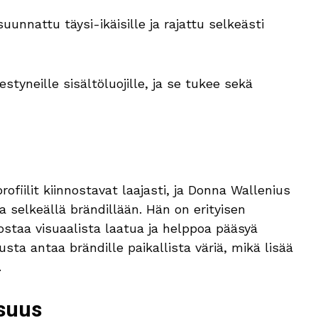
uunnattu täysi-ikäisille ja rajattu selkeästi
styneille sisältöluojille, ja se tukee sekä
fiilit kiinnostavat laajasti, ja Donna Wallenius
 selkeällä brändillään. Hän on erityisen
staa visuaalista laatua ja helppoa pääsyä
usta antaa brändille paikallista väriä, mikä lisää
.
isuus