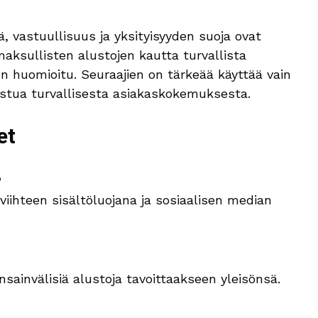
ä, vastuullisuus ja yksityisyyden suoja ovat
aksullisten alustojen kautta turvallista
 on huomioitu. Seuraajien on tärkeää käyttää vain
rmistua turvallisesta asiakaskokemuksesta.
et
?
iihteen sisältöluojana ja sosiaalisen median
nsainvälisiä alustoja tavoittaakseen yleisönsä.