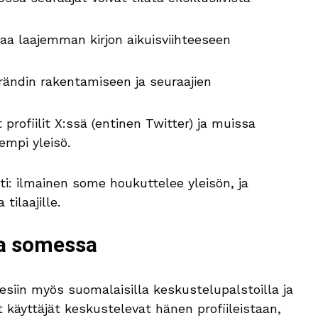
oaa laajemman kirjon aikuisviihteeseen
rändin rakentamiseen ja seuraajien
profiilit X:ssä (entinen Twitter) ja muissa
empi yleisö.
i: ilmainen some houkuttelee yleisön, ja
tilaajille.
a somessa
siin myös suomalaisilla keskustelupalstoilla ja
 käyttäjät keskustelevat hänen profiileistaan,