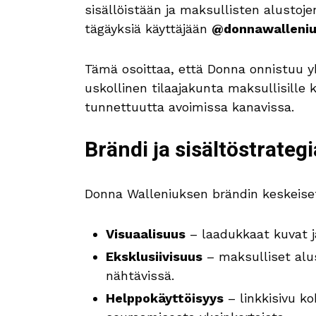
sisällöistään ja maksullisten alustojen
tägäyksiä käyttäjään
@donnawalleni
Tämä osoittaa, että Donna onnistuu y
uskollinen tilaajakunta maksullisille 
tunnettuutta avoimissa kanavissa.
Brändi ja sisältöstrategi
Donna Walleniuksen brändin keskeiset 
Visuaalisuus
– laadukkaat kuvat j
Eksklusiivisuus
– maksulliset alus
nähtävissä.
Helppokäyttöisyys
– linkkisivu k