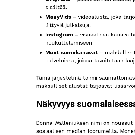
sisältöä.
ManyVids
– videoalusta, joka tarj
liittyviä julkaisuja.
Instagram
– visuaalinen kanava b
houkuttelemiseen.
Muut somekanavat
– mahdolliset 
palveluissa, joissa tavoitetaan laaj
Tämä järjestelmä toimii saumattomast
maksulliset alustat tarjoavat lisäarvoa 
Näkyvyys suomalaisess
Donna Walleniuksen nimi on noussut e
sosiaalisen median foorumeilla. Monet