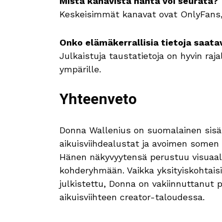
Mistä kanavista häntä voi seurata?
Keskeisimmät kanavat ovat OnlyFans,
Onko elämäkerrallisia tietoja saatav
Julkaistuja taustatietoja on hyvin raja
ympärille.
Yhteenveto
Donna Wallenius on suomalainen sisäl
aikuisviihdealustat ja avoimen somen
Hänen näkyvyytensä perustuu visuaal
kohderyhmään. Vaikka yksityiskohtaisia 
julkistettu, Donna on vakiinnuttanut
aikuisviihteen creator-taloudessa.