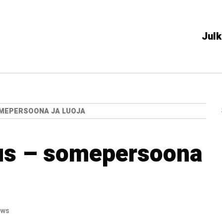
Julk
OMEPERSOONA JA LUOJA
us – somepersoona
ews