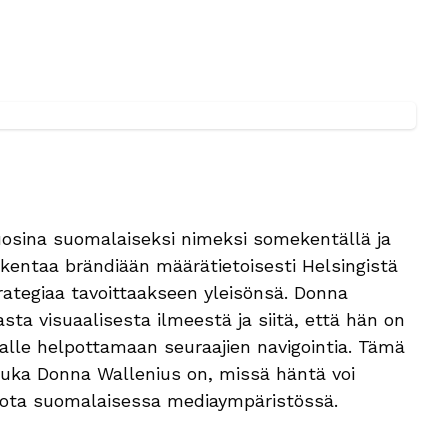
osina suomalaiseksi nimeksi somekentällä ja
rakentaa brändiään määrätietoisesti Helsingistä
rategiaa tavoittaakseen yleisönsä. Donna
ta visuaalisesta ilmeestä ja siitä, että hän on
 alle helpottamaan seuraajien navigointia. Tämä
, kuka Donna Wallenius on, missä häntä voi
iota suomalaisessa mediaympäristössä.