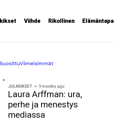
kikset
Viihde
Rikollinen
Elämäntapa
Suosittu
Viimeisimmät
JULKKIKSET
9 months ago
Laura Arffman: ura,
perhe ja menestys
mediassa