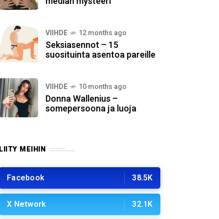
median mysteeri
VIIHDE
12 months ago
Seksiasennot – 15
suosituinta asentoa pareille
VIIHDE
10 months ago
Donna Wallenius –
somepersoona ja luoja
LIITY MEIHIN
Facebook
38.5K
X Network
32.1K