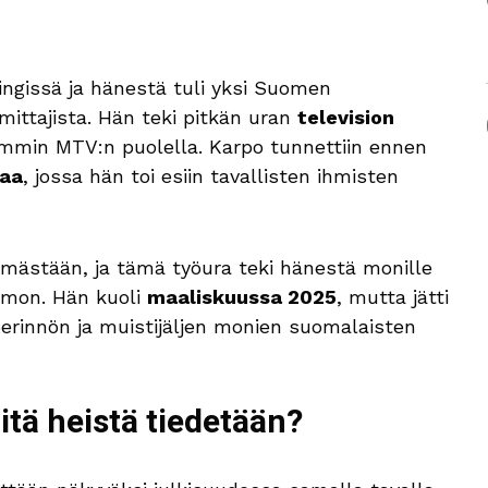
ngissä ja hänestä tuli yksi Suomen
ittajista. Hän teki pitkän uran
television
emmin MTV:n puolella. Karpo tunnettiin ennen
iaa
, jossa hän toi esiin tavallisten ihmisten
ämästään, ja tämä työura teki hänestä monille
hmon. Hän kuoli
maaliskuussa 2025
, mutta jätti
perinnön ja muistijäljen monien suomalaisten
tä heistä tiedetään?