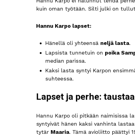
Hannu Karpo ei halunnut tehdä perhet
kuin oman työtään. Silti julki on tullu
Hannu Karpo lapset:
Hänellä oli yhteensä
neljä lasta
.
Lapsista tunnetuin on
poika Sam
median parissa.
Kaksi lasta syntyi Karpon ensimm
suhteessa.
Lapset ja perhe: taustaa
Hannu Karpo oli pitkään naimisissa l
syntyivät hänen kaksi vanhinta lastaa
tytär
Maaria
. Tämä avioliitto päättyi