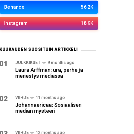
Behance
56.2K
Instagram
18.9K
KUUKAUDEN SUOSITUIN ARTIKKELI
01
JULKKIKSET
9 months ago
Laura Arffman: ura, perhe ja
menestys mediassa
02
VIIHDE
11 months ago
Johannaericaa: Sosiaalisen
median mysteeri
03
VIIHDE
12 months ago