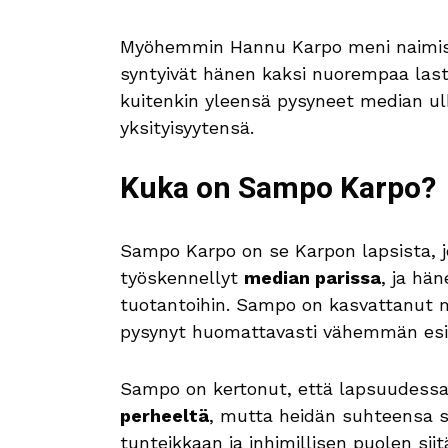
Myöhemmin Hannu Karpo meni naimis
syntyivät hänen kaksi nuorempaa las
kuitenkin yleensä pysyneet median ulk
yksityisyytensä.
Kuka on Sampo Karpo?
Sampo Karpo on se Karpon lapsista, j
työskennellyt
median parissa
, ja hä
tuotantoihin. Sampo on kasvattanut m
pysynyt huomattavasti vähemmän esil
Sampo on kertonut, että lapsuudess
perheeltä
, mutta heidän suhteensa sä
tunteikkaan ja inhimillisen puolen sii