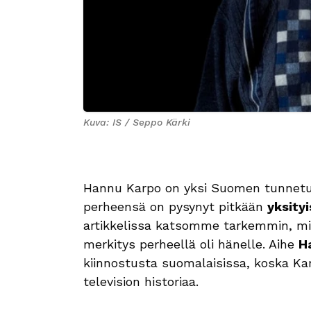
Kuva: IS / Seppo Kärki
Hannu Karpo on yksi Suomen tunnetui
perheensä on pysynyt pitkään
yksity
artikkelissa katsomme tarkemmin, mit
merkitys perheellä oli hänelle. Aihe
H
kiinnostusta suomalaisissa, koska Kar
television historiaa.