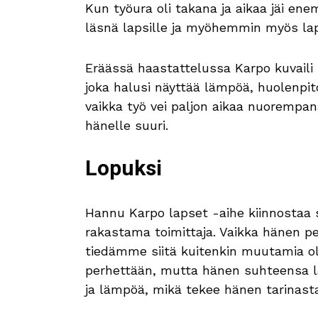
Kun työura oli takana ja aikaa jäi enem
läsnä lapsille ja myöhemmin myös lap
Eräässä haastattelussa Karpo kuvaili
joka halusi näyttää lämpöä, huolenpit
vaikka työ vei paljon aikaa nuorempa
hänelle suuri.
Lopuksi
Hannu Karpo lapset -aihe kiinnostaa 
rakastama toimittaja. Vaikka hänen pe
tiedämme siitä kuitenkin muutamia ole
perhettään, mutta hänen suhteensa la
ja lämpöä, mikä tekee hänen tarinast