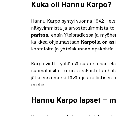
Kuka oli Hannu Karpo?
Hannu Karpo syntyi vuonna 1942 Helsi
näkyvimmistä ja arvostetuimmista toim
parissa
, ensin Yleisradiossa ja myöh
kaikkea ohjelmastaan
Karpolla on as
kohtaloita ja yhteiskunnan epäkohtia.
Karpo vietti työhönsä suuren osan el
suomalaisille tutun ja rakastetun ha
jälkeensä merkittävän journalistisen 
mieliin.
Hannu Karpo lapset – mi