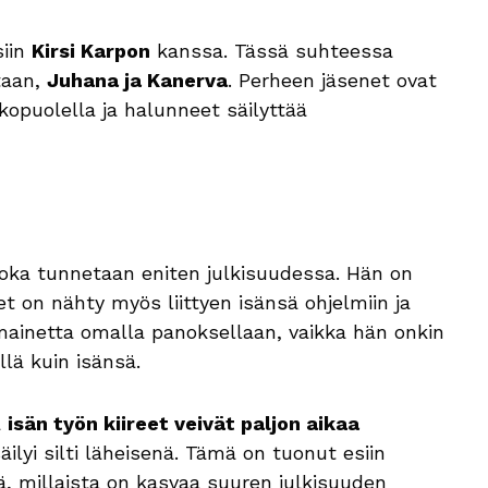
iin
Kirsi Karpon
kanssa. Tässä suhteessa
taan,
Juhana ja Kanerva
. Perheen jäsenet ovat
opuolella ja halunneet säilyttää
oka tunnetaan eniten julkisuudessa. Hän on
net on nähty myös liittyen isänsä ohjelmiin ja
ainetta omalla panoksellaan, vaikka hän onkin
lä kuin isänsä.
a
isän työn kiireet veivät paljon aikaa
ilyi silti läheisenä. Tämä on tuonut esiin
tä, millaista on kasvaa suuren julkisuuden