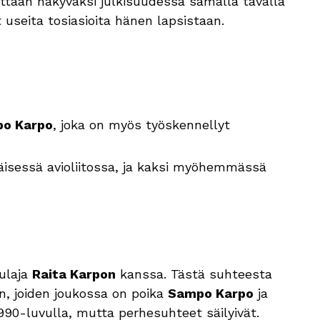
tään näkyväksi julkisuudessa samalla tavalla
t useita tosiasioita hänen lapsistaan.
po Karpo
, joka on myös työskennellyt
äisessä avioliitossa, ja kaksi myöhemmässä
aulaja
Raita Karpon
kanssa. Tästä suhteesta
n, joiden joukossa on poika
Sampo Karpo
ja
 1990-luvulla, mutta perhesuhteet säilyivät.