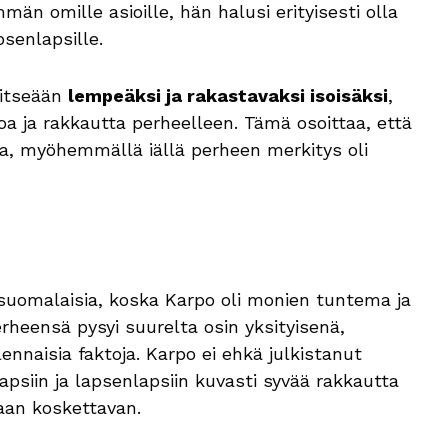
män omille asioille, hän halusi erityisesti olla
senlapsille.
 itseään
lempeäksi ja rakastavaksi isoisäksi
,
oa ja rakkautta perheelleen. Tämä osoittaa, että
na, myöhemmällä iällä perheen merkitys oli
suomalaisia, koska Karpo oli monien tuntema ja
rheensä pysyi suurelta osin yksityisenä,
nnaisia faktoja. Karpo ei ehkä julkistanut
psiin ja lapsenlapsiin kuvasti syvää rakkautta
aan koskettavan.