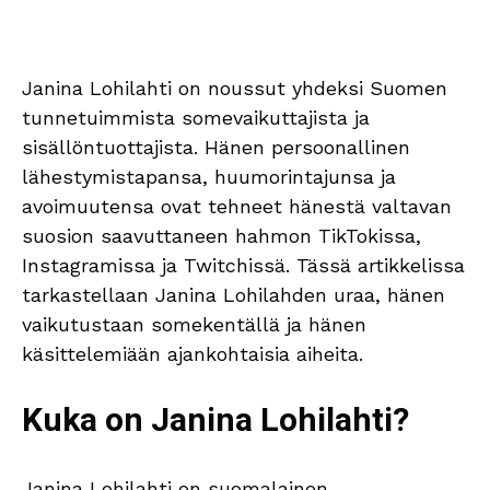
Janina Lohilahti on noussut yhdeksi Suomen
tunnetuimmista somevaikuttajista ja
sisällöntuottajista. Hänen persoonallinen
lähestymistapansa, huumorintajunsa ja
avoimuutensa ovat tehneet hänestä valtavan
suosion saavuttaneen hahmon TikTokissa,
Instagramissa ja Twitchissä. Tässä artikkelissa
tarkastellaan Janina Lohilahden uraa, hänen
vaikutustaan somekentällä ja hänen
käsittelemiään ajankohtaisia aiheita.
Kuka on Janina Lohilahti?
Janina Lohilahti on suomalainen