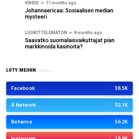
VIIHDE
11 months ago
Johannaericaa: Sosiaalisen median
mysteeri
LUOKITTELEMATON
8 months ago
Saavatko suomalaisvaikuttajat pian
markkinoida kasinoita?
LIITY MEIHIN
Facebook
38.5K
X Network
32.1K
Behance
56.2K
Instagram
18.9K