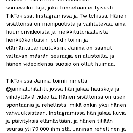
somevaikuttaja, joka tunnetaan erityisesti
TikTokissa, Instagramissa ja Twitchissä. Hänen
sisältönsä on monipuolista ja vaihtelevaa, aina
huumorivideoista ja meikkitutoriaaleista
henkilökohtaisiin pohdintoihin ja
elämäntapamuutoksiin. Janina on saanut
valtavan määrän seuraajia eri alustoilla, ja
hänen videoidensa suosio on ollut huimaa.
TikTokissa Janina toimii nimellä
@janinalohilahti, jossa hän jakaa hauskoja ja
viihdyttäviä videoita. Hänen sisältönsä on usein
spontaania ja rehellistä, mikä onkin yksi hänen
vahvuuksistaan. Instagramissa hän jakaa kuvia
ja päivityksiä elämästään, ja hänen tiliään
seuraa yli 70 000 ihmistä. Janinan rehellinen ja