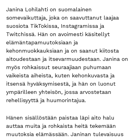
Janina Lohilahti on suomalainen
somevaikuttaja, joka on saavuttanut laajaa
suosiota TikTokissa, Instagramissa ja
Twitchissä. Hän on avoimesti käsitellyt
elämäntapamuutoksiaan ja
kehonmuokkauksiaan ja on saanut kiitosta
aitoudestaan ja itsevarmuudestaan. Janina on
myös rohkaissut seuraajiaan puhumaan
vaikeista aiheista, kuten kehonkuvasta ja
itsensä hyväksymisestä, ja hän on luonut
ympärilleen yhteisön, jossa arvostetaan
rehellisyyttä ja huumorintajua.
Hänen sisällöstään paistaa läpi aito halu
auttaa muita ja rohkaista heitä tekemään
muutoksia elämässään. Janinan tulevaisuus