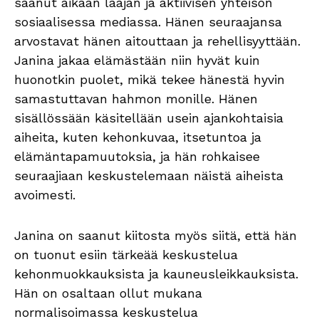
saanut aikaan laajan ja aktiivisen yhteisön
sosiaalisessa mediassa. Hänen seuraajansa
arvostavat hänen aitouttaan ja rehellisyyttään.
Janina jakaa elämästään niin hyvät kuin
huonotkin puolet, mikä tekee hänestä hyvin
samastuttavan hahmon monille. Hänen
sisällössään käsitellään usein ajankohtaisia
aiheita, kuten kehonkuvaa, itsetuntoa ja
elämäntapamuutoksia, ja hän rohkaisee
seuraajiaan keskustelemaan näistä aiheista
avoimesti.
Janina on saanut kiitosta myös siitä, että hän
on tuonut esiin tärkeää keskustelua
kehonmuokkauksista ja kauneusleikkauksista.
Hän on osaltaan ollut mukana
normalisoimassa keskustelua