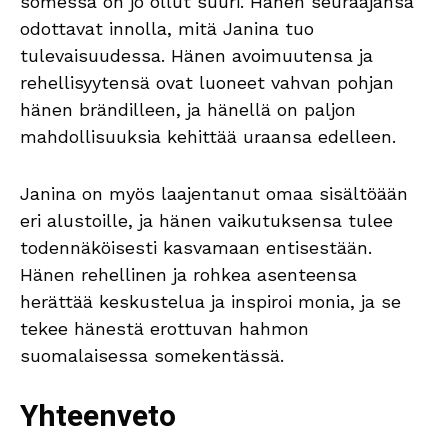
somessa on jo ollut suuri. Hänen seuraajansa
odottavat innolla, mitä Janina tuo
tulevaisuudessa. Hänen avoimuutensa ja
rehellisyytensä ovat luoneet vahvan pohjan
hänen brändilleen, ja hänellä on paljon
mahdollisuuksia kehittää uraansa edelleen.
Janina on myös laajentanut omaa sisältöään
eri alustoille, ja hänen vaikutuksensa tulee
todennäköisesti kasvamaan entisestään.
Hänen rehellinen ja rohkea asenteensa
herättää keskustelua ja inspiroi monia, ja se
tekee hänestä erottuvan hahmon
suomalaisessa somekentässä.
Yhteenveto