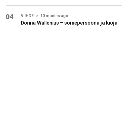
04
VIIHDE
10 months ago
Donna Wallenius – somepersoona ja luoja