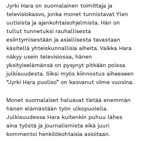
Jyrki Hara on suomalainen toimittaja ja
televisiokasvo, jonka monet tunnistavat Ylen
uutisista ja ajankohtaisohjelmista. Hän on
tullut tunnetuksi rauhallisesta
esiintymisestään ja asiallisesta tavastaan
käsitellä yhteiskunnallisia aiheita. Vaikka Hara
näkyy usein televisiossa, hänen
yksityiselämänsä on pysynyt pitkään poissa
julkisuudesta. Siksi myös kiinnostus aiheeseen
“Jyrki Hara puoliso” on kasvanut viime vuosina.
Monet suomalaiset haluavat tietää enemmän
hänen elämästään työn ulkopuolella.
Julkisuudessa Hara kuitenkin puhuu lähes
aina työstä ja journalismista eikä juuri
kommentoi henkilökohtaisia asioitaan.