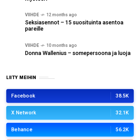
VIIHDE
12 months ago
Seksiasennot – 15 suosituinta asentoa
pareille
VIIHDE
10 months ago
Donna Wallenius – somepersoona ja luoja
LIITY MEIHIN
Facebook
38.5K
X Network
32.1K
Behance
56.2K