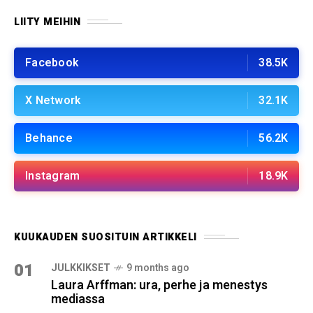
LIITY MEIHIN
Facebook
38.5K
X Network
32.1K
Behance
56.2K
Instagram
18.9K
KUUKAUDEN SUOSITUIN ARTIKKELI
01
JULKKIKSET
9 months ago
Laura Arffman: ura, perhe ja menestys
mediassa