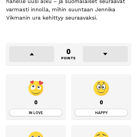
hänelle uusi alku – ja suomalaiset seuraavat
varmasti innolla, mihin suuntaan Jennika
Vikmanin ura kehittyy seuraavaksi.
0
POINTS
0
0
IN LOVE
HAPPY