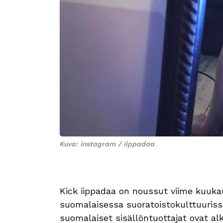
Kuva: instagram / iippadaa
Kick iippadaa on noussut viime kuuka
suomalaisessa suoratoistokulttuuris
suomalaiset sisällöntuottajat ovat al