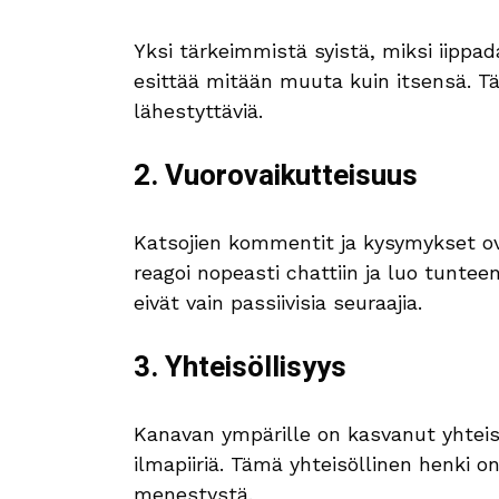
Yksi tärkeimmistä syistä, miksi iippad
esittää mitään muuta kuin itsensä. Tä
lähestyttäviä.
2. Vuorovaikutteisuus
Katsojien kommentit ja kysymykset ova
reagoi nopeasti chattiin ja luo tunte
eivät vain passiivisia seuraajia.
3. Yhteisöllisyys
Kanavan ympärille on kasvanut yhteisö,
ilmapiiriä. Tämä yhteisöllinen henki o
menestystä.