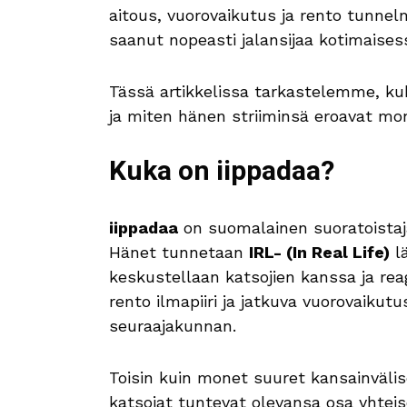
aitous, vuorovaikutus ja rento tunnel
saanut nopeasti jalansijaa kotimaises
Tässä artikkelissa tarkastelemme, kuk
ja miten hänen striiminsä eroavat mon
Kuka on iippadaa?
iippadaa
on suomalainen suoratoistaj
Hänet tunnetaan
IRL- (In Real Life)
lä
keskustellaan katsojien kanssa ja rea
rento ilmapiiri ja jatkuva vuorovaikut
seuraajakunnan.
Toisin kuin monet suuret kansainvälise
katsojat tuntevat olevansa osa yhtei