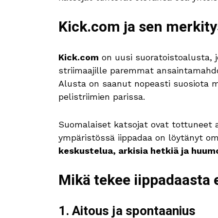
Kick.com ja sen merkit
Kick.com
on uusi suoratoistoalusta, 
striimaajille paremmat ansaintamahdo
Alusta on saanut nopeasti suosiota my
pelistriimien parissa.
Suomalaiset katsojat ovat tottuneet ai
ympäristössä iippadaa on löytänyt om
keskustelua, arkisia hetkiä ja huum
Mikä tekee iippadaasta e
1. Aitous ja spontaanius