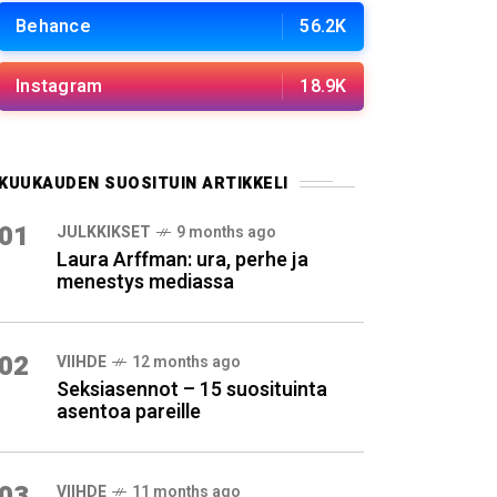
Behance
56.2K
Instagram
18.9K
KUUKAUDEN SUOSITUIN ARTIKKELI
01
JULKKIKSET
9 months ago
Laura Arffman: ura, perhe ja
menestys mediassa
02
VIIHDE
12 months ago
Seksiasennot – 15 suosituinta
asentoa pareille
03
VIIHDE
11 months ago