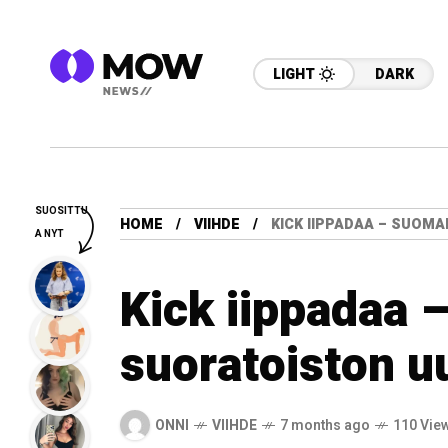
LIGHT
DARK
SUOSITTU
HOME
VIIHDE
KICK IIPPADAA – SUOMA
A NYT
Kick iippadaa 
suoratoiston uu
ONNI
VIIHDE
7 months ago
110 Vie