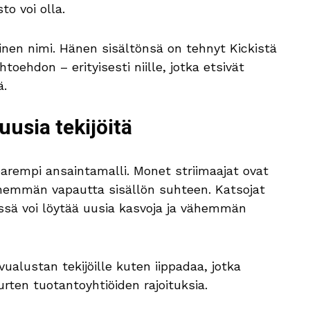
to voi olla.
inen nimi. Hänen sisältönsä on tehnyt Kickistä
toehdon – erityisesti niille, jotka etsivät
ä.
uusia tekijöitä
arempi ansaintamalli. Monet striimaajat ovat
 enemmän vapautta sisällön suhteen. Katsojat
issä voi löytää uusia kasvoja ja vähemmän
ualustan tekijöille kuten iippadaa, jotka
rten tuotantoyhtiöiden rajoituksia.