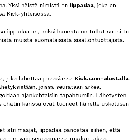
ma. Yksi näistä nimistä on
iippadaa
, joka on
sa Kick-yhteisössä.
a iippadaa on, miksi hänestä on tullut suosittu
ista muista suomalaisista sisällöntuottajista.
a, joka lähettää pääasiassa
Kick.com-alustalla
.
hetyksistään, joissa seurataan arkea,
goidaan ajankohtaisiin tapahtumiin. Lähetysten
us chatin kanssa ovat tuoneet hänelle uskollisen
t striimaajat, iippadaa panostaa siihen, että
söä – ei vain seuraamassa ruudun takaa.