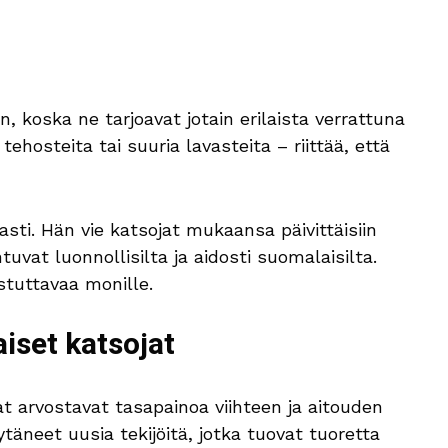
 koska ne tarjoavat jotain erilaista verrattuna
, tehosteita tai suuria lavasteita – riittää, että
asti. Hän vie katsojat mukaansa päivittäisiin
ntuvat luonnollisilta ja aidosti suomalaisilta.
stuttavaa monille.
iset katsojat
at arvostavat tasapainoa viihteen ja aitouden
ytäneet uusia tekijöitä, jotka tuovat tuoretta