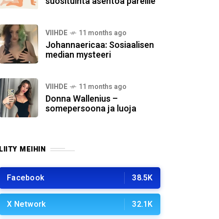
suosituinta asentoa pareille
VIIHDE
11 months ago
Johannaericaa: Sosiaalisen
median mysteeri
VIIHDE
11 months ago
Donna Wallenius –
somepersoona ja luoja
LIITY MEIHIN
Facebook
38.5K
X Network
32.1K