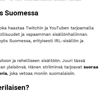
ys Suomessa
joka haastaa Twitchin ja YouTuben tarjoamalla
llisuudet ja vapaamman sisällönhallinnan.
ös Suomessa, erityisesti IRL-sisällön ja
toon ja rehelliseen sisältöön. Juuri tässä
an yleisönsä. Hänen striiminsä tarjoavat
suoraa
oria
, joka vetoaa moniin suomalaisiin.
rilaisen?