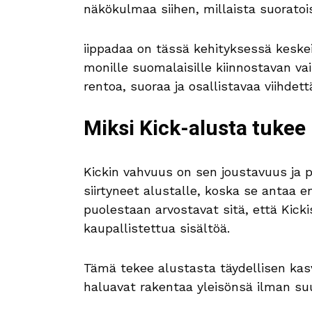
näkökulmaa siihen, millaista suoratois
iippadaa on tässä kehityksessä keske
monille suomalaisille kiinnostavan vaih
rentoa, suoraa ja osallistavaa viihdett
Miksi Kick-alusta tukee 
Kickin vahvuus on sen joustavuus ja p
siirtyneet alustalle, koska se antaa
puolestaan arvostavat sitä, että Kick
kaupallistettua sisältöä.
Tämä tekee alustasta täydellisen kasv
haluavat rakentaa yleisönsä ilman suu