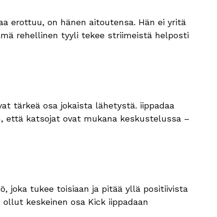
aa erottuu, on hänen aitoutensa. Hän ei yritä
mä rehellinen tyyli tekee striimeistä helposti
t tärkeä osa jokaista lähetystä. iippadaa
en, että katsojat ovat mukana keskustelussa –
 joka tukee toisiaan ja pitää yllä positiivista
n ollut keskeinen osa Kick iippadaan