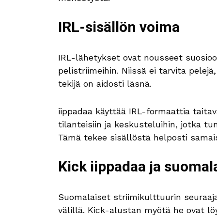
IRL-sisällön voima
IRL-lähetykset ovat nousseet suosioon,
pelistriimeihin. Niissä ei tarvita pelejä
tekijä on aidosti läsnä.
iippadaa käyttää IRL-formaattia taitav
tilanteisiin ja keskusteluihin, jotka tu
Tämä tekee sisällöstä helposti samai
Kick iippadaa ja suomala
Suomalaiset striimikulttuurin seuraaj
välillä. Kick-alustan myötä he ovat lö