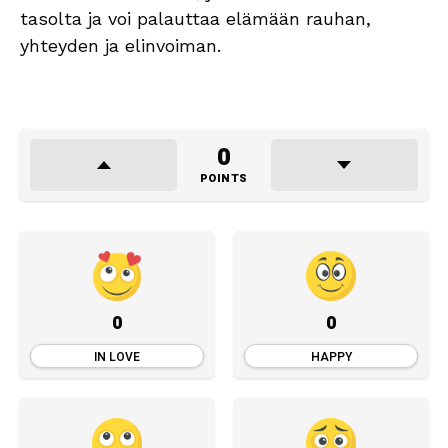
tasolta ja voi palauttaa elämään rauhan,
yhteyden ja elinvoiman.
0
POINTS
0
0
IN LOVE
HAPPY