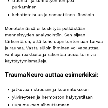
trauma- ja tunnetyön lempeä
purkaminen
kehotietoisuus ja somaattinen läsnäolo
Menetelmässä ei keskitytä pelkästään
menneisyyden analysointiin. Sen sijaan
tärkeintä on, että keho oppii tuntemaan turvaa
ja rauhaa. Vasta silloin ihminen voi vapauttaa
vanhoja reaktioita ja rakentaa uusia toimivia
käyttäytymismalleja.
TraumaNeuro auttaa esimerkiksi:
jatkuvaan stressiin ja kuormitukseen
ylivireyteen ja hermoston hälytystilaan
uupumuksen aiheuttamaan