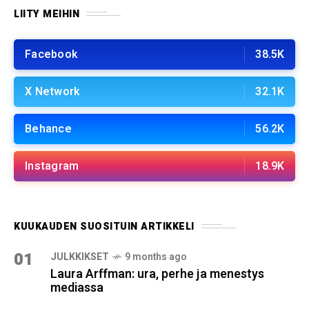
LIITY MEIHIN
Facebook
38.5K
X Network
32.1K
Behance
56.2K
Instagram
18.9K
KUUKAUDEN SUOSITUIN ARTIKKELI
01
JULKKIKSET
9 months ago
Laura Arffman: ura, perhe ja menestys
mediassa