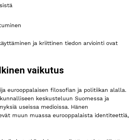
sistä
ttuminen
yttäminen ja kriittinen tiedon arviointi ovat
lkinen vaikutus
a eurooppalaisen filosofian ja politiikan alalla.
eiskunnalliseen keskusteluun Suomessa ja
myksiä useissa medioissa. Hänen
levät muun muassa eurooppalaista identiteettiä,