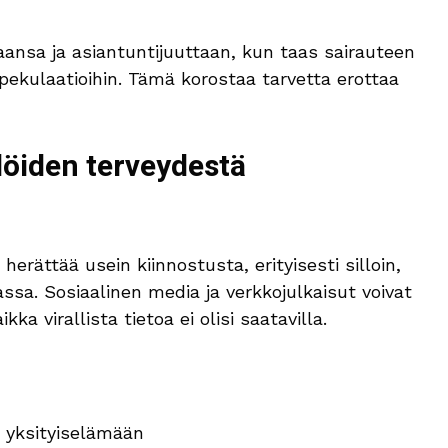
ansa ja asiantuntijuuttaan, kun taas sairauteen
spekulaatioihin. Tämä korostaa tarvetta erottaa
löiden terveydestä
erättää usein kiinnostusta, erityisesti silloin,
ssa. Sosiaalinen media ja verkkojulkaisut voivat
ka virallista tietoa ei olisi saatavilla.
n yksityiselämään