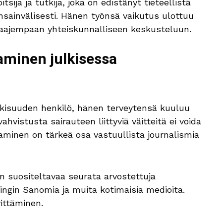
sija ja tutkija, joka on edistänyt tieteellistä
sainvälisesti. Hänen työnsä vaikutus ulottuu
aajempaan yhteiskunnalliseen keskusteluun.
aminen julkisessa
lkisuuden henkilö, hänen terveytensä kuuluu
vahvistusta sairauteen liittyviä väitteitä ei voida
taminen on tärkeä osa vastuullista journalismia
n suositeltavaa seurata arvostettuja
singin Sanomia ja muita kotimaisia medioita.
vittäminen.