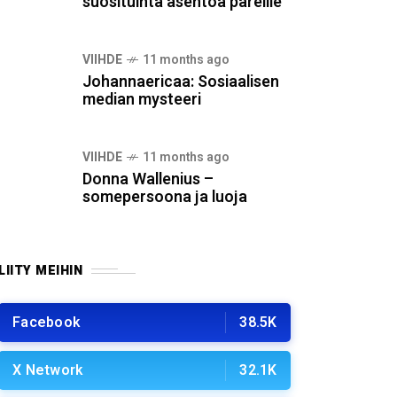
suosituinta asentoa pareille
VIIHDE
11 months ago
Johannaericaa: Sosiaalisen
median mysteeri
VIIHDE
11 months ago
Donna Wallenius –
somepersoona ja luoja
LIITY MEIHIN
Facebook
38.5K
X Network
32.1K