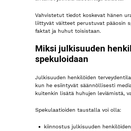
Vahvistetut tiedot koskevat hänen ura
liittyvät väitteet perustuvat pääosin 
faktat ja huhut toisistaan.
Miksi julkisuuden henki
spekuloidaan
Julkisuuden henkilöiden terveydentila h
kun he esiintyvät säännöllisesti media
kuitenkin lisätä huhujen leviämistä, vaik
Spekulaatioiden taustalla voi olla:
kiinnostus julkisuuden henkilöide