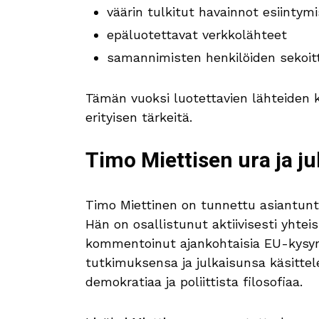
väärin tulkitut havainnot esiintymi
epäluotettavat verkkolähteet
samannimisten henkilöiden sekoi
Tämän vuoksi luotettavien lähteiden kä
erityisen tärkeitä.
Timo Miettisen ura ja ju
Timo Miettinen on tunnettu asiantuntij
Hän on osallistunut aktiivisesti yht
kommentoinut ajankohtaisia EU-kysy
tutkimuksensa ja julkaisunsa käsitte
demokratiaa ja poliittista filosofiaa.