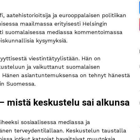
, aatehistorioitsija ja eurooppalaisen politiikan
isessa maailmassa erityisesti Helsingin
isesti suomalaisessa mediassa kommentoimassa
iskunnallisia kysymyksiä.
yyttisestä viestintätyylistään. Hän on
eskusteluun ja vaikuttanut suomalaisen
n. Hänen asiantuntemuksensa on tehnyt hänestä
rin Suomessa.
– mistä keskustelu sai alkunsa
iheeksi sosiaalisessa mediassa ja
 hänen terveydentilallaan. Keskustelun taustalla
joissa jotkut katsojat havaitsivat muutoksia