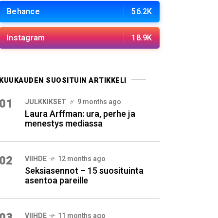
Behance
56.2K
Instagram
18.9K
KUUKAUDEN SUOSITUIN ARTIKKELI
01
JULKKIKSET
9 months ago
Laura Arffman: ura, perhe ja
menestys mediassa
02
VIIHDE
12 months ago
Seksiasennot – 15 suosituinta
asentoa pareille
03
VIIHDE
11 months ago