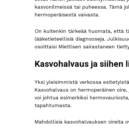
kasvonilmeissä tai puheessa. Tämä joh
hermoperäisestä vaivasta.
On kuitenkin tärkeää huomata, että täl
lääketieteellisiä diagnooseja. Julkisuu
osoittaisi Miettisen sairastaneen tiett
Kasvohalvaus ja siihen l
Yksi yleisimmistä verkossa esitetyistä
Kasvohalvaus on hermoperäinen oire, 
voi johtua esimerkiksi hermovauriosta
tapahtumasta.
Mahdollisia kasvohalvauksen oireita o