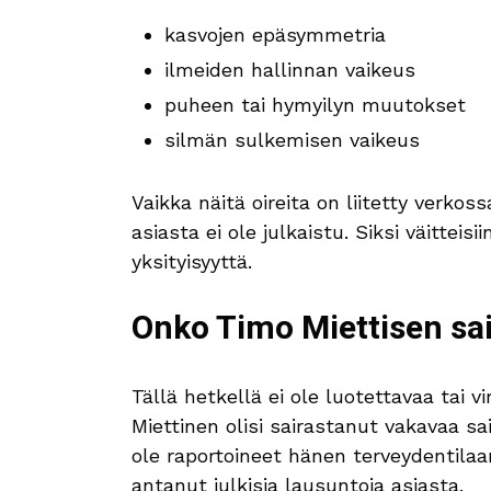
kasvojen epäsymmetria
ilmeiden hallinnan vaikeus
puheen tai hymyilyn muutokset
silmän sulkemisen vaikeus
Vaikka näitä oireita on liitetty verkos
asiasta ei ole julkaistu. Siksi väitteisi
yksityisyyttä.
Onko Timo Miettisen sai
Tällä hetkellä ei ole luotettavaa tai vi
Miettinen olisi sairastanut vakavaa s
ole raportoineet hänen terveydentilaan
antanut julkisia lausuntoja asiasta.