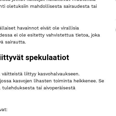
ti oletuksiin mahdollisesta sairaudesta tai
laiset havainnot eivät ole virallisia
dessa ei ole esitetty vahvistettua tietoa, joka
yä sairautta.
iittyvät spekulaatiot
 väitteistä liittyy kasvohalvaukseen.
jossa kasvojen lihasten toiminta heikkenee. Se
, tulehduksesta tai aivoperäisestä
vat: