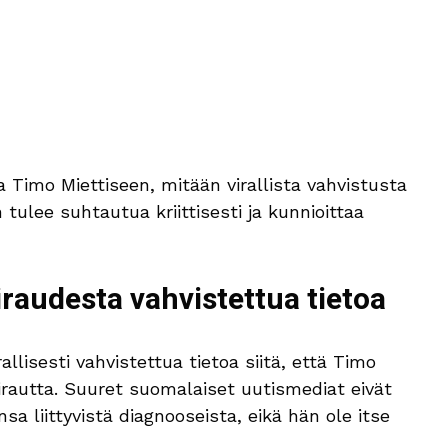
sa Timo Miettiseen, mitään virallista vahvistusta
in tulee suhtautua kriittisesti ja kunnioittaa
raudesta vahvistettua tietoa
rallisesti vahvistettua tietoa siitä, että Timo
airautta. Suuret suomalaiset uutismediat eivät
sa liittyvistä diagnooseista, eikä hän ole itse