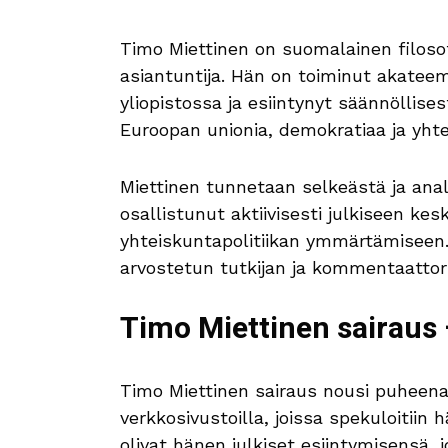
Timo Miettinen on suomalainen filosofi
asiantuntija. Hän on toiminut akateem
yliopistossa ja esiintynyt säännöll
Euroopan unionia, demokratiaa ja yhte
Miettinen tunnetaan selkeästä ja anal
osallistunut aktiivisesti julkiseen k
yhteiskuntapolitiikan ymmärtämisee
arvostetun tutkijan ja kommentaatto
Timo Miettinen sairaus 
Timo Miettinen sairaus nousi puheena
verkkosivustoilla, joissa spekuloitiin
olivat hänen julkiset esiintymisensä, 