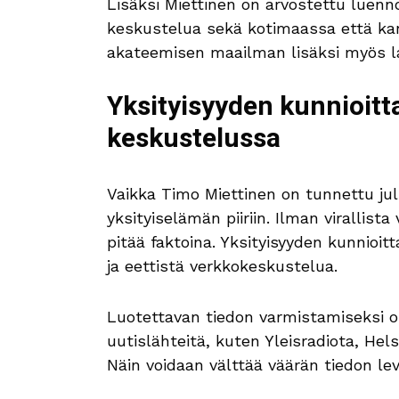
Lisäksi Miettinen on arvostettu luennoit
keskustelua sekä kotimaassa että kan
akateemisen maailman lisäksi myös l
Yksityisyyden kunnioitt
keskustelussa
Vaikka Timo Miettinen on tunnettu ju
yksityiselämän piiriin. Ilman virallista 
pitää faktoina. Yksityisyyden kunnioit
ja eettistä verkkokeskustelua.
Luotettavan tiedon varmistamiseksi o
uutislähteitä, kuten Yleisradiota, Hel
Näin voidaan välttää väärän tiedon le