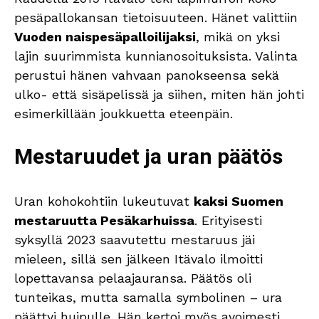
pesäpallokansan tietoisuuteen. Hänet valittiin
Vuoden naispesäpalloilijaksi
, mikä on yksi
lajin suurimmista kunnianosoituksista. Valinta
perustui hänen vahvaan panokseensa sekä
ulko- että sisäpelissä ja siihen, miten hän johti
esimerkillään joukkuetta eteenpäin.
Mestaruudet ja uran päätös
Uran kohokohtiin lukeutuvat
kaksi Suomen
mestaruutta Pesäkarhuissa
. Erityisesti
syksyllä 2023 saavutettu mestaruus jäi
mieleen, sillä sen jälkeen Itävalo ilmoitti
lopettavansa pelaajauransa. Päätös oli
tunteikas, mutta samalla symbolinen – ura
päättyi huipulle. Hän kertoi myös avoimesti