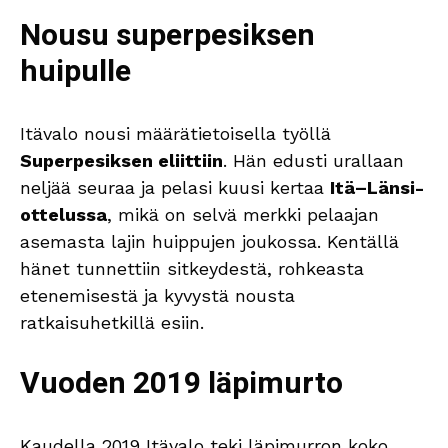
Nousu superpesiksen
huipulle
Itävalo nousi määrätietoisella työllä
Superpesiksen eliittiin
. Hän edusti urallaan
neljää seuraa ja pelasi kuusi kertaa
Itä–Länsi-
ottelussa
, mikä on selvä merkki pelaajan
asemasta lajin huippujen joukossa. Kentällä
hänet tunnettiin sitkeydestä, rohkeasta
etenemisestä ja kyvystä nousta
ratkaisuhetkillä esiin.
Vuoden 2019 läpimurto
Kaudella 2019 Itävalo teki läpimurron koko