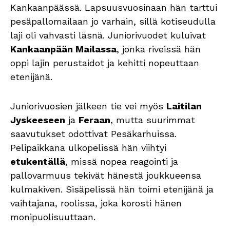
Kankaanpäässä. Lapsuusvuosinaan hän tarttui
pesäpallomailaan jo varhain, sillä kotiseudulla
laji oli vahvasti läsnä. Juniorivuodet kuluivat
Kankaanpään Mailassa
, jonka riveissä hän
oppi lajin perustaidot ja kehitti nopeuttaan
etenijänä.
Juniorivuosien jälkeen tie vei myös
Laitilan
Jyskeeseen
ja
Feraan
, mutta suurimmat
saavutukset odottivat Pesäkarhuissa.
Pelipaikkana ulkopelissä hän viihtyi
etukentällä
, missä nopea reagointi ja
pallovarmuus tekivät hänestä joukkueensa
kulmakiven. Sisäpelissä hän toimi etenijänä ja
vaihtajana, roolissa, joka korosti hänen
monipuolisuuttaan.