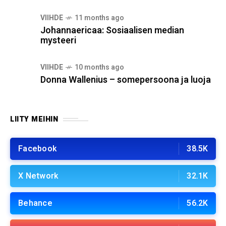
VIIHDE
11 months ago
Johannaericaa: Sosiaalisen median
mysteeri
VIIHDE
10 months ago
Donna Wallenius – somepersoona ja luoja
LIITY MEIHIN
Facebook
38.5K
X Network
32.1K
Behance
56.2K