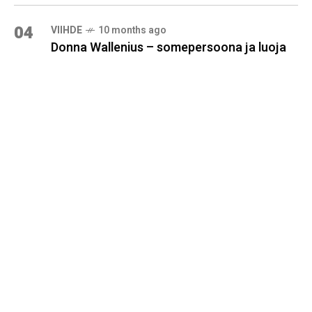
04
VIIHDE
10 months ago
Donna Wallenius – somepersoona ja luoja