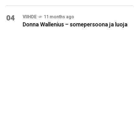
04
VIIHDE
11 months ago
Donna Wallenius – somepersoona ja luoja