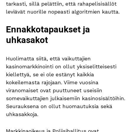
tarkasti, sillä pelättiin, että rahapelisisällöt
leviävät nuorille nopeasti algoritmien kautta.
Ennakkotapaukset ja
uhkasakot
Huolimatta siitä, että vaikuttajien
kasinomarkkinointi on ollut yksiselitteisesti
kiellettyä, se ei ole estänyt kaikkia
kokeilemasta rajojaan. Viime vuosina
viranomaiset ovat puuttuneet useisiin
somevaikuttajien julkaisemiin kasinosisältöihin.
Seurauksena on ollut huomautuksia sekä
uhkasakkoja.
Markkinaoikeus ja Poliisihallitus ovat