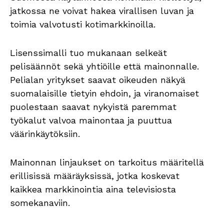
jatkossa ne voivat hakea virallisen luvan ja
toimia valvotusti kotimarkkinoilla.
Lisenssimalli tuo mukanaan selkeät
pelisäännöt sekä yhtiöille että mainonnalle.
Pelialan yritykset saavat oikeuden näkyä
suomalaisille tietyin ehdoin, ja viranomaiset
puolestaan saavat nykyistä paremmat
työkalut valvoa mainontaa ja puuttua
väärinkäytöksiin.
Mainonnan linjaukset on tarkoitus määritellä
erillisissä määräyksissä, jotka koskevat
kaikkea markkinointia aina televisiosta
somekanaviin.