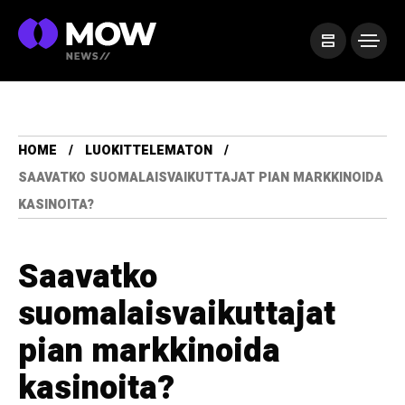
HOME
LUOKITTELEMATON
SAAVATKO SUOMALAISVAIKUTTAJAT PIAN MARKKINOIDA
KASINOITA?
Saavatko
suomalaisvaikuttajat
pian markkinoida
kasinoita?