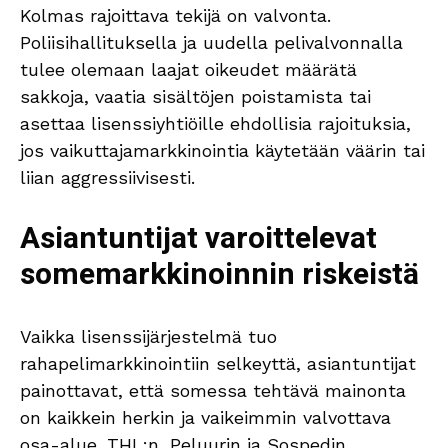
Kolmas rajoittava tekijä on valvonta.
Poliisihallituksella ja uudella pelivalvonnalla
tulee olemaan laajat oikeudet määrätä
sakkoja, vaatia sisältöjen poistamista tai
asettaa lisenssiyhtiöille ehdollisia rajoituksia,
jos vaikuttajamarkkinointia käytetään väärin tai
liian aggressiivisesti.
Asiantuntijat varoittelevat
somemarkkinoinnin riskeistä
Vaikka lisenssijärjestelmä tuo
rahapelimarkkinointiin selkeyttä, asiantuntijat
painottavat, että somessa tehtävä mainonta
on kaikkein herkin ja vaikeimmin valvottava
osa-alue. THL:n, Peluurin ja Sospedin