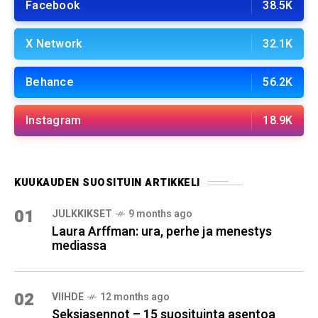
Facebook
38.5K
X Network
32.1K
Behance
56.2K
Instagram
18.9K
KUUKAUDEN SUOSITUIN ARTIKKELI
01
JULKKIKSET
9 months ago
Laura Arffman: ura, perhe ja menestys
mediassa
02
VIIHDE
12 months ago
Seksiasennot – 15 suosituinta asentoa