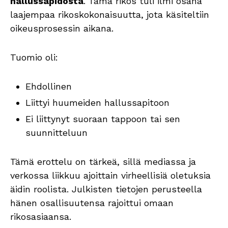
hallussapidosta
. Tämä rikos tuli ilmi osana
laajempaa rikoskokonaisuutta, jota käsiteltiin
oikeusprosessin aikana.
Tuomio oli:
Ehdollinen
Liittyi huumeiden hallussapitoon
Ei liittynyt suoraan tappoon tai sen
suunnitteluun
Tämä erottelu on tärkeä, sillä mediassa ja
verkossa liikkuu ajoittain virheellisiä oletuksia
äidin roolista. Julkisten tietojen perusteella
hänen osallisuutensa rajoittui omaan
rikosasiaansa.