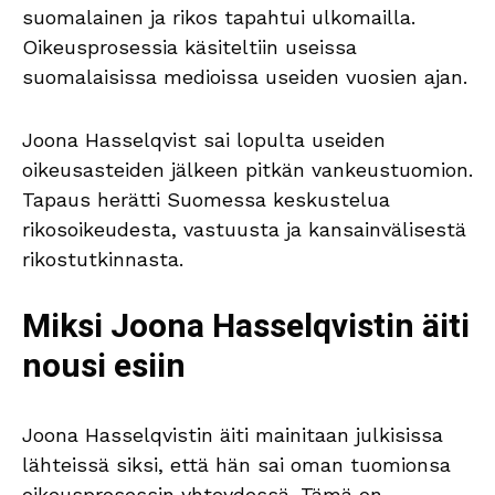
suomalainen ja rikos tapahtui ulkomailla.
Oikeusprosessia käsiteltiin useissa
suomalaisissa medioissa useiden vuosien ajan.
Joona Hasselqvist sai lopulta useiden
oikeusasteiden jälkeen pitkän vankeustuomion.
Tapaus herätti Suomessa keskustelua
rikosoikeudesta, vastuusta ja kansainvälisestä
rikostutkinnasta.
Miksi Joona Hasselqvistin äiti
nousi esiin
Joona Hasselqvistin äiti mainitaan julkisissa
lähteissä siksi, että hän sai oman tuomionsa
oikeusprosessin yhteydessä. Tämä on