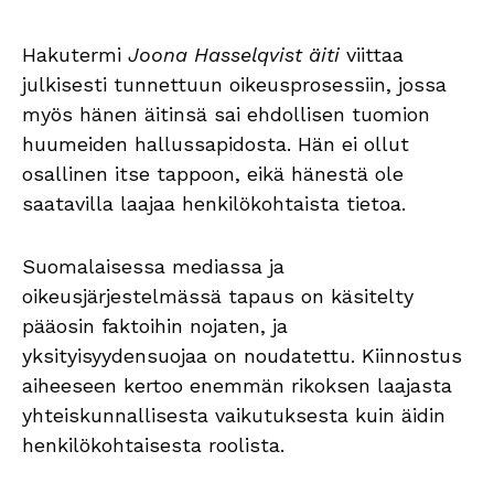
Hakutermi
Joona Hasselqvist äiti
viittaa
julkisesti tunnettuun oikeusprosessiin, jossa
myös hänen äitinsä sai ehdollisen tuomion
huumeiden hallussapidosta. Hän ei ollut
osallinen itse tappoon, eikä hänestä ole
saatavilla laajaa henkilökohtaista tietoa.
Suomalaisessa mediassa ja
oikeusjärjestelmässä tapaus on käsitelty
pääosin faktoihin nojaten, ja
yksityisyydensuojaa on noudatettu. Kiinnostus
aiheeseen kertoo enemmän rikoksen laajasta
yhteiskunnallisesta vaikutuksesta kuin äidin
henkilökohtaisesta roolista.