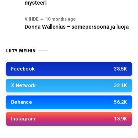
mysteeri
VIIHDE
10 months ago
Donna Wallenius – somepersoona ja luoja
LIITY MEIHIN
Facebook
38.5K
X Network
32.1K
Behance
56.2K
Instagram
18.9K