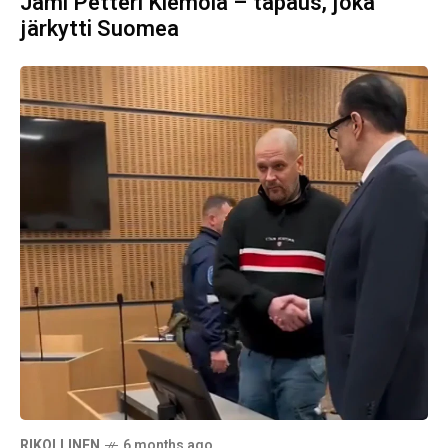
Jami Petteri Klemola – tapaus, joka
järkytti Suomea
RIKOLLINEN
6 months ago