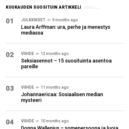
KUUKAUDEN SUOSITUIN ARTIKKELI
01
JULKKIKSET
9 months ago
Laura Arffman: ura, perhe ja menestys
mediassa
02
VIIHDE
12 months ago
Seksiasennot – 15 suosituinta asentoa
pareille
03
VIIHDE
11 months ago
Johannaericaa: Sosiaalisen median
mysteeri
04
VIIHDE
10 months ago
Donna Wallenius – somepersoona ja luoja