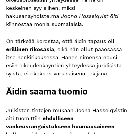
keskeinen syy siihen, miksi
hakusanayhdistelmä
Joona Hasselqvist äiti
kiinnostaa monia suomalaisia.
On tärkeää korostaa, että äidin tapaus oli
erillinen rikosasia
, eikä hän ollut pääosassa
itse henkirikoksessa. Hänen nimensä nousi
esiin oikeudenkäyntien yhteydessä juridisista
syistä, ei rikoksen varsinaisena tekijänä.
Äidin saama tuomio
Julkisten tietojen mukaan Joona Hasselqvistin
äiti tuomittiin
ehdolliseen
vankeusrangaistukseen huumausaineen