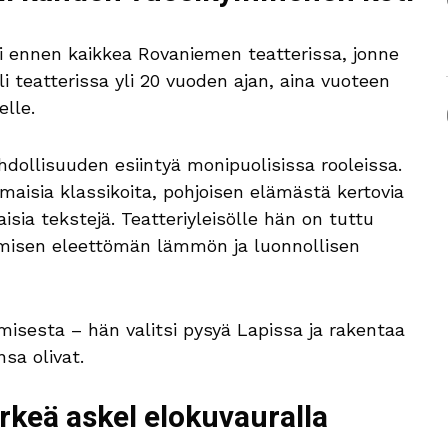
i ennen kaikkea Rovaniemen teatterissa, jonne
li teatterissa yli 20 vuoden ajan, aina vuoteen
elle.
dollisuuden esiintyä monipuolisissa rooleissa.
maisia klassikoita, pohjoisen elämästä kertovia
sia tekstejä. Teatteriyleisölle hän on tuttu
 ihmisen eleettömän lämmön ja luonnollisen
isesta – hän valitsi pysyä Lapissa ja rakentaa
sa olivat.
rkeä askel elokuvauralla