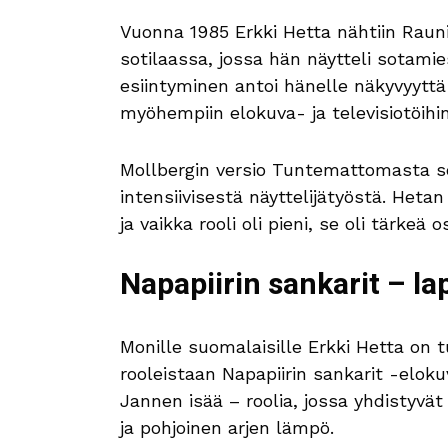
Vuonna 1985 Erkki Hetta nähtiin Rau
sotilaassa, jossa hän näytteli sotamies
esiintyminen antoi hänelle näkyvyyttä 
myöhempiin elokuva- ja televisiotöihin
Mollbergin versio Tuntemattomasta so
intensiivisestä näyttelijätyöstä. Heta
ja vaikka rooli oli pieni, se oli tärke
Napapiirin sankarit – l
Monille suomalaisille Erkki Hetta on t
rooleistaan Napapiirin sankarit -elok
Jannen isää – roolia, jossa yhdistyvät
ja pohjoinen arjen lämpö.