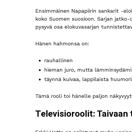
Ensimmäinen Napapiirin sankarit -elo
koko Suomen suosioon. Sarjan jatko-os
pysyvä osa elokuvasarjan tunnistetta
Hänen hahmonsa on:
rauhallinen
hieman juro, mutta lämminsydäm
täynnä kuivaa, lappilaista huumori
Tämä rooli toi hänelle paljon näkyv
Televisioroolit: Taivaan