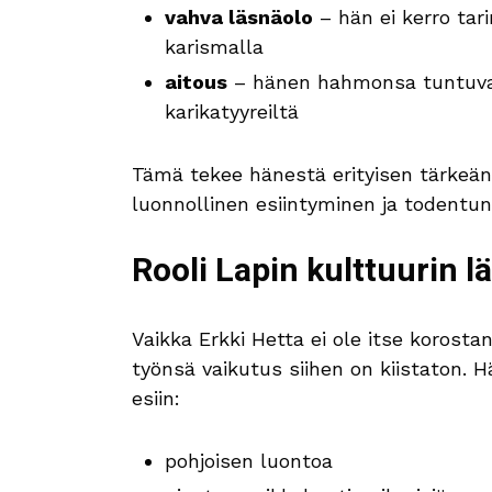
vahva läsnäolo
– hän ei kerro tarin
karismalla
aitous
– hänen hahmonsa tuntuvat o
karikatyyreiltä
Tämä tekee hänestä erityisen tärkeän
luonnollinen esiintyminen ja todentunt
Rooli Lapin kulttuurin l
Vaikka Erkki Hetta ei ole itse korostan
työnsä vaikutus siihen on kiistaton. H
esiin:
pohjoisen luontoa