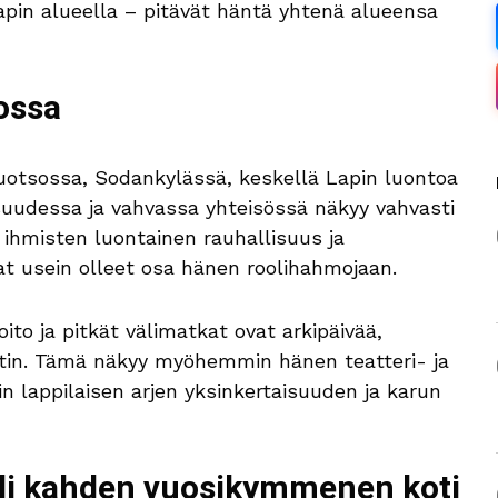
Lapin alueella – pitävät häntä yhtenä alueensa
ossa
Vuotsossa, Sodankylässä, keskellä Lapin luontoa
aisuudessa ja vahvassa yhteisössä näkyy vahvasti
 ihmisten luontainen rauhallisuus ja
at usein olleet osa hänen roolihahmojaan.
to ja pitkät välimatkat ovat arkipäivää,
etin. Tämä näkyy myöhemmin hänen teatteri- ja
in lappilaisen arjen yksinkertaisuuden ja karun
yli kahden vuosikymmenen koti