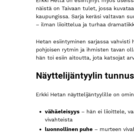
Erkki Hetta on esiintynyt myös useiss
näistä on Taivaan tulet, jossa kuvataa
kaupungissa. Sarja keräsi valtavan suo
– ilman liioittelua ja turhaa dramatiik
Hetan esiintyminen sarjassa vahvisti
pohjoisen rytmin ja ihmisten tavan oll
hän toi esiin aitoutta, jota katsojat ar
Näyttelijäntyylin tunnu
Erkki Hetan näyttelijäntyylille on omin
vähäeleisyys
– hän ei liioittele, 
vivahteista
luonnollinen puhe
– murteen vivah