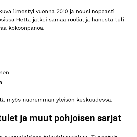
kuva ilmestyi vuonna 2010 ja nousi nopeasti
issa Hetta jatkoi samaa roolia, ja hänestä tuli
vaa kokoonpanoa.
inen
a
yyttä myös nuoremman yleisön keskuudessa.
 tulet ja muut pohjoisen sarjat