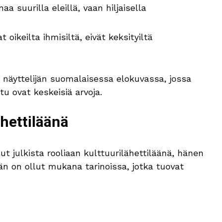
aa suurilla eleillä, vaan hiljaisella
ikeilta ihmisiltä, eivät keksityiltä
 näyttelijän suomalaisessa elokuvassa, jossa
u ovat keskeisiä arvoja.
ähettiläänä
ut julkista rooliaan kulttuurilähettiläänä, hänen
än on ollut mukana tarinoissa, jotka tuovat