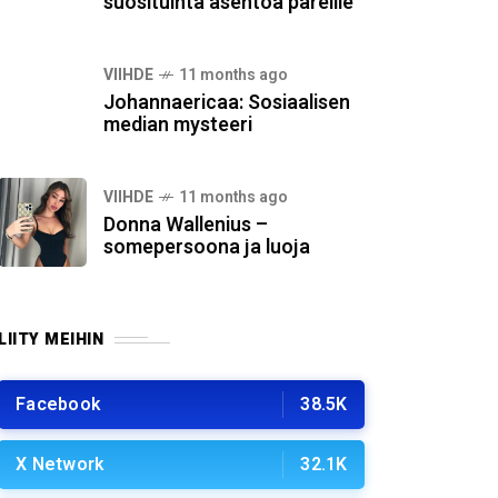
suosituinta asentoa pareille
VIIHDE
11 months ago
Johannaericaa: Sosiaalisen
median mysteeri
VIIHDE
11 months ago
Donna Wallenius –
somepersoona ja luoja
LIITY MEIHIN
Facebook
38.5K
X Network
32.1K