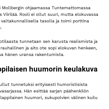
ni Mollbergin ohjaamassa Tuntemattomassa
 Viirilää. Rooli ei ollut suuri, mutta elokuvassa
valtakunnallisella tasolla ja toimi porttina
.
tilaasta tunnetaan sen karusta realismista ja
n rauhallinen ja aito ote sopi elokuvan henkeen,
ä osa hänen uransa rakentumista.
appilaisen huumorin keulakuva
ullut tunnetuksi erityisesti humoristisista
uvasarjassa. Hän esittää sarjan päähenkilön
 lappilainen huumori, sukupolvien välinen kuilu