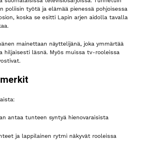
a suomalaisissa televisiosarjoissa. Tunnetuin
n poliisin työtä ja elämää pienessä pohjoisessa
sion, koska se esitti Lapin arjen aidolla tavalla
kaa.
 hänen mainettaan näyttelijänä, joka ymmärtää
a hiljaisesti läsnä. Myös muissa tv-rooleissa
vostivat.
smerkit
aista:
vaan antaa tunteen syntyä hienovaraisista
teet ja lappilainen rytmi näkyvät rooleissa