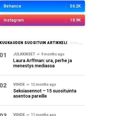
Behance
56.2K
Instagram
18.9K
KUUKAUDEN SUOSITUIN ARTIKKELI
01
JULKKIKSET
9 months ago
Laura Arffman: ura, perhe ja
menestys mediassa
02
VIIHDE
12 months ago
Seksiasennot – 15 suosituinta
asentoa pareille
03
VIIHDE
11 months ago