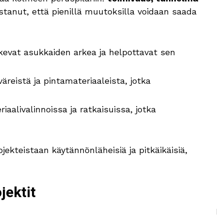
ostanut, että pienillä muutoksilla voidaan saada
ukevat asukkaiden arkea ja helpottavat sen
äreistä ja pintamateriaaleista, jotka
aalivalinnoissa ja ratkaisuissa, jotka
kteistaan käytännönläheisiä ja pitkäikäisiä,
jektit