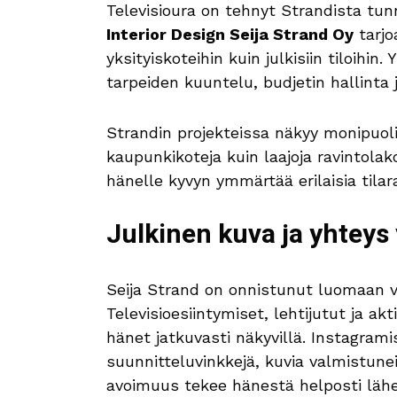
Televisioura on tehnyt Strandista tu
Interior Design Seija Strand Oy
tarjo
yksityiskoteihin kuin julkisiin tiloihin
tarpeiden kuuntelu, budjetin hallinta 
Strandin projekteissa näkyy monipuoli
kaupunkikoteja kuin laajoja ravintol
hänelle kyvyn ymmärtää erilaisia tilara
Julkinen kuva ja yhteys
Seija Strand on onnistunut luomaan va
Televisioesiintymiset, lehtijutut ja ak
hänet jatkuvasti näkyvillä. Instagrami
suunnitteluvinkkejä, kuvia valmistune
avoimuus tekee hänestä helposti lähe