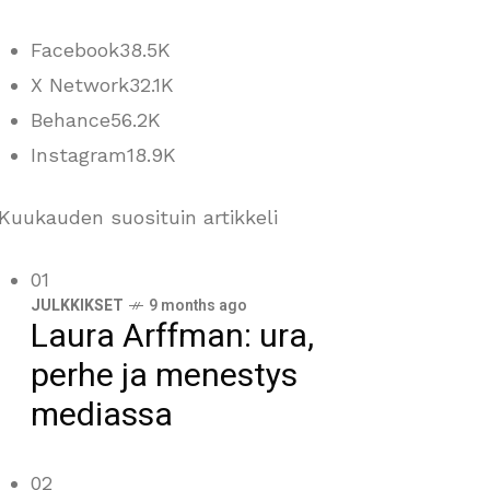
Facebook
38.5K
X Network
32.1K
Behance
56.2K
Instagram
18.9K
Kuukauden suosituin artikkeli
01
JULKKIKSET
9 months ago
Laura Arffman: ura,
perhe ja menestys
mediassa
02