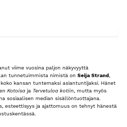
nut viime vuosina paljon näkyvyyttä
 alan tunnetuimmista nimistä on
Seija Strand
,
 koko kansan tuntemaksi asiantuntijaksi. Hänet
ten
Kotoisa
ja
Tervetuloa kotiin
, mutta myös
ena sosiaalisen median sisällöntuottajana.
s, esteettisyys ja ajattomuus on tehnyt hänestä
ustuskentässä.