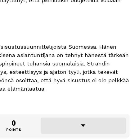
äyttänyt, että pienilläkin budjeteilla voidaan
sisustussuunnittelijoista Suomessa. Hänen
ulkisena asiantuntijana on tehnyt hänestä tärkeän
inspiroineet tuhansia suomalaisia. Strandin
s, esteettisyys ja ajaton tyyli, jotka tekevät
työnsä osoittaa, että hyvä sisustus ei ole pelkkää
taa elämänlaatua.
0
POINTS