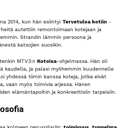
nna 2014, kun hän esiintyi
Tervetuloa kotiin
-
heitä autettiin remontoimaan kotejaan ja
paremmin. Strandin lämmin persoona ja
änestä katsojien suosikin.
uitenkin MTV3:n
Kotoisa
-ohjelmassa. Hän oli
ä kaudella, ja palasi myöhemmin kuudennelle
oi yhdessä tiimin kanssa koteja, jotka eivät
ta, vaan myös toimivia arjessa. Hänen
den elämäntapoihin ja konkreettisiin tarpeisiin.
losofia
jaa kolmeen peruspilariin:
toimivuus, tunnelma