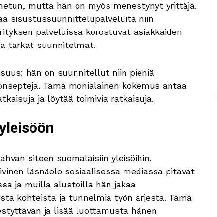
nnetun, mutta hän on myös menestynyt yrittäjä.
aa sisustussuunnittelupalveluita niin
. Yrityksen palveluissa korostuvat asiakkaiden
ja tarkat suunnitelmat.
suus: hän on suunnitellut niin pieniä
akonsepteja. Tämä monialainen kokemus antaa
tkaisuja ja löytää toimivia ratkaisuja.
 yleisöön
hvan siteen suomalaisiin yleisöihin.
tiivinen läsnäolo sosiaalisessa mediassa pitävät
ssa ja muilla alustoilla hän jakaa
ista kohteista ja tunnelmia työn arjesta. Tämä
styttävän ja lisää luottamusta hänen