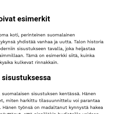
oivat esimerkit
 oma koti, perinteinen suomalainen
ykynsä yhdistää vanhaa ja uutta. Talon historia
derniin sisustukseen tavalla, joka heijastaa
aimmillaan. Tämä on esimerkki siitä, kuinka
kyaika kulkevat rinnakkain.
 sisustuksessa
aja suomalaisen sisustuksen kentässä. Hänen
t, miten harkittu tilasuunnittelu voi parantaa
ttä. Hänen työnsä on madaltanut kynnystä hakea