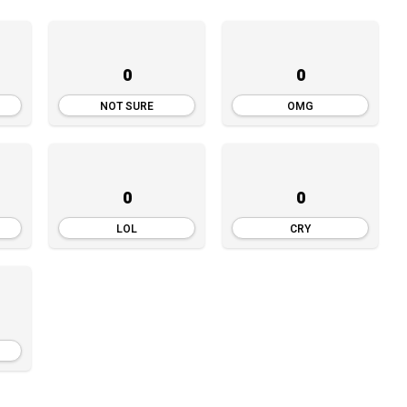
0
0
NOT SURE
OMG
0
0
LOL
CRY