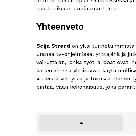
ammattilaisen apua sisustuksessa ja n
saada aikaan suuria muutoksia.
Yhteenveto
Seija Strand
on yksi tunnetuimmista 
uransa tv-ohjelmissa, yrittäjänä ja j
vaikuttajan, jonka työt ja ideat ovat 
kädenjäljessä yhdistyvät käytännöllisyy
kodeista viihtyisiä ja toimivia. Hänen 
pintaa, vaan kokonaisuus, joka paran