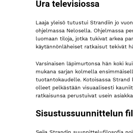
Ura televisiossa
Laaja yleisö tutustui Strandiin jo vuo
ohjelmassa Nelosella. Ohjelmassa per
luomaan tiloja, jotka tukivat arkea 
käytännönläheiset ratkaisut tekivät h
Varsinaisen läpimurtonsa hän koki k
mukana sarjan kolmella ensimmäisell
tuotantokaudelle. Kotoisassa Strand l
olleet pelkästään visuaalisesti kaunii
ratkaisunsa perustuivat usein asiakkai
Sisustussuunnittelun fi
Seija Strandin suunnittelufilosofia no