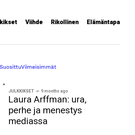
kikset
Viihde
Rikollinen
Elämäntapa
Suosittu
Viimeisimmät
JULKKIKSET
9 months ago
Laura Arffman: ura,
perhe ja menestys
mediassa