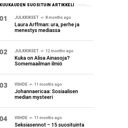
KUUKAUDEN SUOSITUIN ARTIKKELI
01
JULKKIKSET
8 months ago
Laura Arffman: ura, perhe ja
menestys mediassa
02
JULKKIKSET
12 months ago
Kuka on Alisa Ainasoja?
Somemaailman ilmiö
03
VIIHDE
11 months ago
Johannaericaa: Sosiaalisen
median mysteeri
04
VIIHDE
11 months ago
Seksiasennot – 15 suosituinta