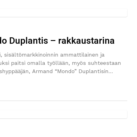
do Duplantis – rakkaustarina
i, sisältömarkkinoinnin ammattilainen ja
uksi paitsi omalla työllään, myös suhteestaan
shyppääjän, Armand “Mondo” Duplantisin
 enemmän