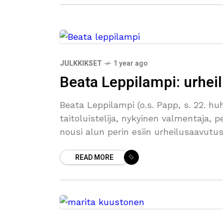
JULKKIKSET
1 year ago
Beata Leppilampi: urheil
Beata Leppilampi (o.s. Papp, s. 22. h
taitoluistelija, nykyinen valmentaja, p
nousi alun perin esiin urheilusaavu
READ MORE