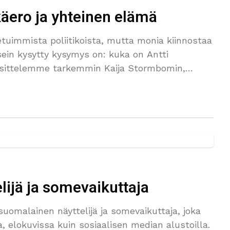
käero ja yhteinen elämä
uimmista poliitikoista, mutta monia kiinnostaa
ein kysytty kysymys on: kuka on Antti
esittelemme tarkemmin Kaija Stormbomin,
lijä ja somevaikuttaja
uomalainen näyttelijä ja somevaikuttaja, joka
, elokuvissa kuin sosiaalisen median alustoilla.