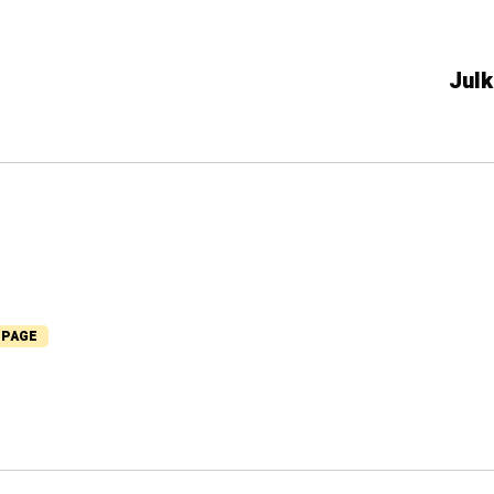
Julk
 PAGE