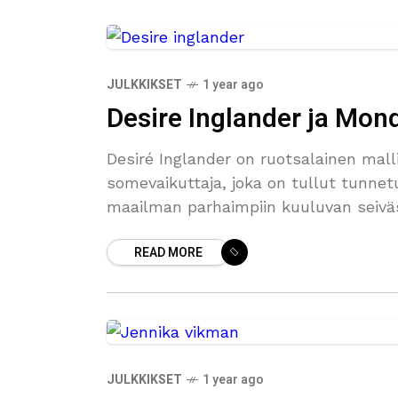
JULKKIKSET
1 year ago
Desire Inglander ja Mon
Desiré Inglander on ruotsalainen mall
somevaikuttaja, joka on tullut tunnet
maailman parhaimpiin kuuluvan seivä
kanssa. Suomalaisia kiinnostaa yhä
READ MORE
JULKKIKSET
1 year ago