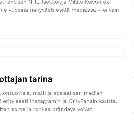
sti entisen NHL-kiekkoilija Mikko Koivun ex-
me vuosina näkyvästi esillä mediassa – ei vain
ottajan tarina
llöntuottaja, malli ja sosiaalisen median
 erityisesti Instagramin ja OnlyFansin kautta.
iten some ja rohkea brändäys voivat