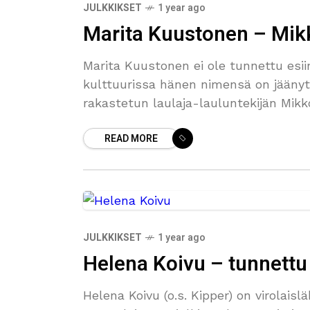
JULKKIKSET
1 year ago
Marita Kuustonen – Mik
Marita Kuustonen ei ole tunnettu esiin
kulttuurissa hänen nimensä on jäänyt
rakastetun laulaja-lauluntekijän Mik
perheensä
READ MORE
JULKKIKSET
1 year ago
Helena Koivu – tunnettu 
Helena Koivu (o.s. Kipper) on virolaisl