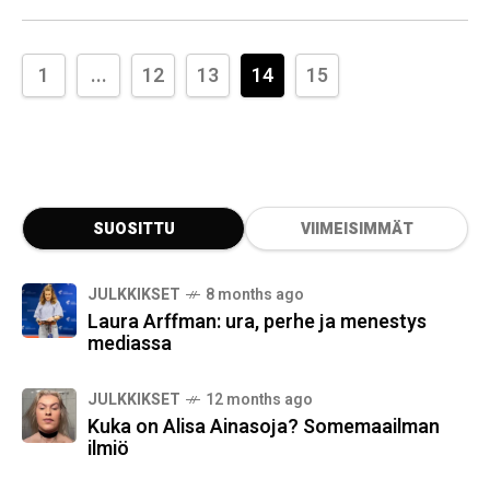
miljoonia seuraajia rohkealla tyylillään,
vahvalla
1
...
12
13
14
15
SUOSITTU
VIIMEISIMMÄT
JULKKIKSET
8 months ago
Laura Arffman: ura, perhe ja menestys
mediassa
JULKKIKSET
12 months ago
Kuka on Alisa Ainasoja? Somemaailman
ilmiö