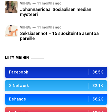
VIIHDE
11 months ago
Johannaericaa: Sosiaalisen median
mysteeri
VIIHDE
11 months ago
Seksiasennot – 15 suosituinta asentoa
pareille
LIITY MEIHIN
Facebook
38.5K
X Network
32.1K
Behance
56.2K