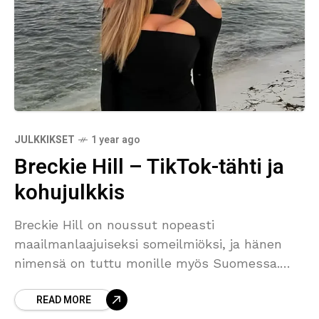
JULKKIKSET
1 year ago
Breckie Hill – TikTok-tähti ja
kohujulkkis
Breckie Hill on noussut nopeasti
maailmanlaajuiseksi someilmiöksi, ja hänen
nimensä on tuttu monille myös Suomessa.
TikTokin ja Instagramin kautta tunnetuksi
READ MORE
tullut yhdysvaltalainen vaikuttaja on kerännyt