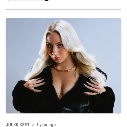
ruokayrittäjistä ja vaikuttajista, joka yhdistää
suomalaisen luonnon, gastronomian
JULKKIKSET
1 year ago