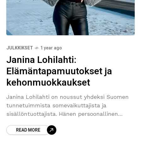
JULKKIKSET
1 year ago
Janina Lohilahti:
Elämäntapamuutokset ja
kehonmuokkaukset
Janina Lohilahti on noussut yhdeksi Suomen
tunnetuimmista somevaikuttajista ja
sisällöntuottajista. Hänen persoonallinen
lähestymistapansa, huumorintajunsa ja
READ MORE
avoimuutensa ovat tehneet hänestä valtavan
suosion saavuttaneen hahmon TikTokissa,