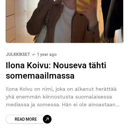
JULKKIKSET
1 year ago
Ilona Koivu: Nouseva tähti
somemaailmassa
Ilona Koivu on nimi, joka on alkanut herättää
yhä enemmän kiinnostusta suomalaisessa
mediassa ja somessa. Hän ei ole ainoastaan
tunnetun jääkiekkoilijan Saku Koivun tytär,
READ MORE
vaan myös oma persoonansa, joka rakentaa