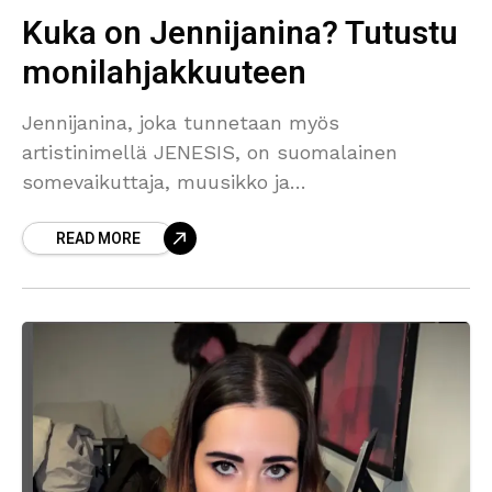
Kuka on Jennijanina? Tutustu
monilahjakkuuteen
Jennijanina, joka tunnetaan myös
artistinimellä JENESIS, on suomalainen
somevaikuttaja, muusikko ja
suoratoistosisällön tuottaja, joka on noussut
READ MORE
merkittäväksi nimeksi kotimaisessa
digikulttuurissa. Hänen ainutlaatuinen tyylinsä,
monipuolinen sisältö ja aito yhteys yleisöönsä
ovat