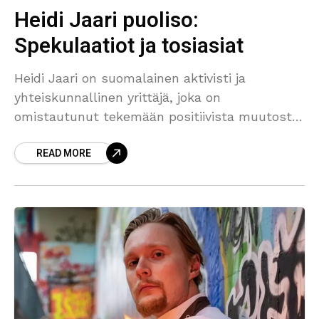
Heidi Jaari puoliso:
Spekulaatiot ja tosiasiat
Heidi Jaari on suomalainen aktivisti ja
yhteiskunnallinen yrittäjä, joka on
omistautunut tekemään positiivista muutosta
yhteiskunnassa. Apuna ry:n perustajana hän
READ MORE
on luonut alustan, joka tukee ihmisiä, jotka
kamppailevat mielenterveysongelmien ja
vaikeiden