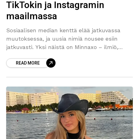
TikTokin ja Instagramin
maailmassa
Sosiaalisen median kenttä elää jatkuvassa
muutoksessa, ja uusia nimiä nousee esiin
jatkuvasti. Yksi näistä on Minnaxo – ilmiö,
jonka juuret ovat erityisesti TikTokissa ja
READ MORE
Instagramissa. Mutta kuka on Minnaxo, ja