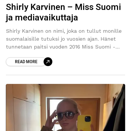
Shirly Karvinen – Miss Suomi
ja mediavaikuttaja
Shirly Karvinen on nimi, joka on tullut monille
suomalaisille tutuksi jo vuosien ajan. Hänet
tunnetaan paitsi vuoden 2016 Miss Suomi -
voittajana, myös valovoimaisena
READ MORE
mediapersoonana, näyttelijänä ja
radiojuontajana. Karvinen on onnistunut