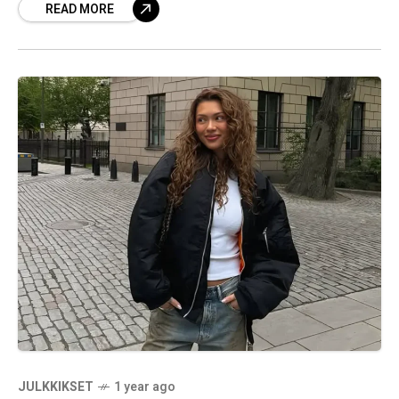
READ MORE
Instagramissa rehellisillä pohdinnoillaan,
elämänmakuisella sisällöllään ja
rohkeudellaan jakaa omia
JULKKIKSET
1 year ago