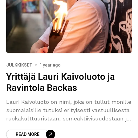
JULKKIKSET
1 year ago
Yrittäjä Lauri Kaivoluoto ja
Ravintola Backas
Lauri Kaivoluoto on nimi, joka on tullut monille
suomalaisille tutuksi erityisesti vastuullisesta
ruokakulttuuristaan, someaktiivisuudestaan ja
ennakkoluulottomasta yrittäjyydestään. Hän
READ MORE
on yksi Vantaan tunnetuimmista