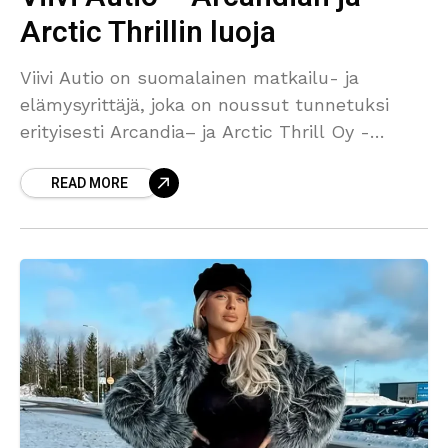
Arctic Thrillin luoja
Viivi Autio on suomalainen matkailu- ja
elämysyrittäjä, joka on noussut tunnetuksi
erityisesti Arcandia– ja Arctic Thrill Oy -
brändeistään Levillä. Hänen luovuutensa,
READ MORE
intohimonsa fantasiaa ja tarinankerrontaa
kohtaan sekä halunsa tuoda esiin