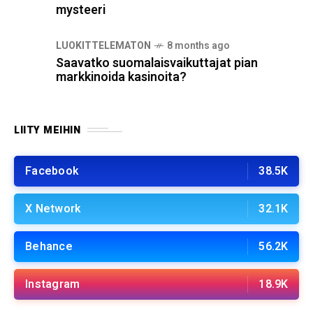
mysteeri
LUOKITTELEMATON
8 months ago
Saavatko suomalaisvaikuttajat pian
markkinoida kasinoita?
LIITY MEIHIN
Facebook
38.5K
X Network
32.1K
Behance
56.2K
Instagram
18.9K