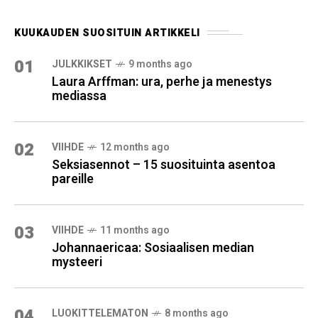
KUUKAUDEN SUOSITUIN ARTIKKELI
01
JULKKIKSET
9 months ago
Laura Arffman: ura, perhe ja menestys
mediassa
02
VIIHDE
12 months ago
Seksiasennot – 15 suosituinta asentoa
pareille
03
VIIHDE
11 months ago
Johannaericaa: Sosiaalisen median
mysteeri
04
LUOKITTELEMATON
8 months ago