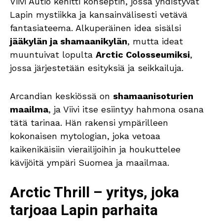
Viivi Autio kehitti konseptin, jossa yhdistyvät
Lapin mystiikka ja kansainvälisesti vetävä
fantasiateema. Alkuperäinen idea sisälsi
jääkylän ja shamaanikylän
, mutta ideat
muuntuivat lopulta
Arctic Colosseumiksi
,
jossa järjestetään esityksiä ja seikkailuja.
Arcandian keskiössä on
shamaanisoturien
maailma
, ja Viivi itse esiintyy hahmona osana
tätä tarinaa. Hän rakensi ympärilleen
kokonaisen mytologian, joka vetoaa
kaikenikäisiin vierailijoihin ja houkuttelee
kävijöitä ympäri Suomea ja maailmaa.
Arctic Thrill – yritys, joka
tarjoaa Lapin parhaita