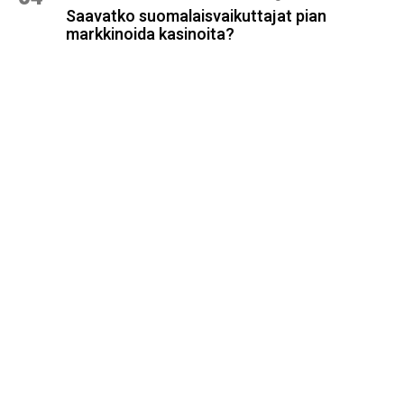
Saavatko suomalaisvaikuttajat pian
markkinoida kasinoita?
Ota yhteyttä: soumitanaan@gmail.com