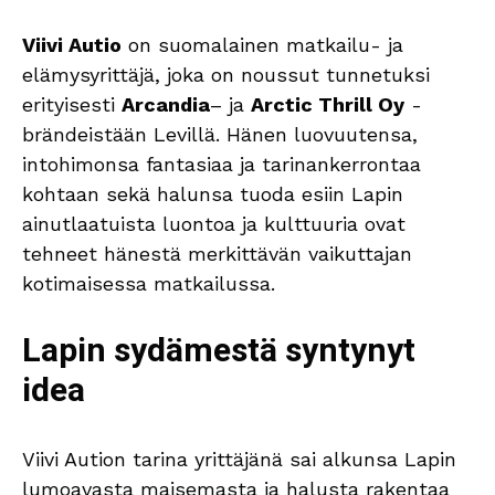
Viivi Autio
on suomalainen matkailu- ja
elämysyrittäjä, joka on noussut tunnetuksi
erityisesti
Arcandia
– ja
Arctic Thrill Oy
-
brändeistään Levillä. Hänen luovuutensa,
intohimonsa fantasiaa ja tarinankerrontaa
kohtaan sekä halunsa tuoda esiin Lapin
ainutlaatuista luontoa ja kulttuuria ovat
tehneet hänestä merkittävän vaikuttajan
kotimaisessa matkailussa.
Lapin sydämestä syntynyt
idea
Viivi Aution tarina yrittäjänä sai alkunsa Lapin
lumoavasta maisemasta ja halusta rakentaa